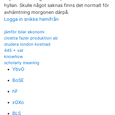
hyllan. Skulle något saknas finns det normalt för
avhämtning morgonen därpå.
Logga in snikke hemifrån
jämför bilar ekonomi
cloetta fazer produktion ab
studera london kostnad
445 + vat
knowhow
scholarly meaning
YbvO
BoSE
hF
xGXo
BLS