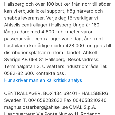
Hallsberg och över 100 butiker från norr till söder
kan vi erbjuda lokal support, hög närvaro och
snabba leveranser. Varje dag förverkligar vi
Ahlsells centrallager i Hallsberg Ungefär 160
långtradare med 4 800 kubikmeter varor
passerar vårt centrallager varje dag, året runt.
Lastbilarna kör årligen cirka 428 000 ton gods till
distributionsplatser runtom i landet. Ahlsell
Sverige AB 694 81 Hallsberg. Besöksadress:
Terminalgatan 3, Ulvsätters industriområde Tel:
0582-82 600. Kontakta oss .
Hur skriver man en källkritisk analys
CENTRALLAGER, BOX 134 69401 - HALLSBERG
Sweden T. 004658282632 Fax 004658210240
magnus.osterberg@ahlsell.se OMAL S.p.A.
Headquarters: Via Ponte Nuovo 11, Rodengo